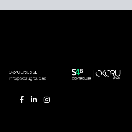
Okoru Group SL
info@okorugroup.es
© 2024 Copyright S4B |
Aviso Legal
|
Politica de Privacidad
|
Politica de Cookies
|
Diseño Web